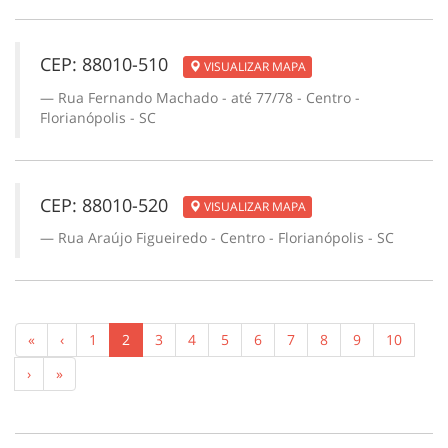
CEP: 88010-510
VISUALIZAR MAPA
Rua Fernando Machado - até 77/78 - Centro -
Florianópolis - SC
CEP: 88010-520
VISUALIZAR MAPA
Rua Araújo Figueiredo - Centro - Florianópolis - SC
(current)
«
‹
1
2
3
4
5
6
7
8
9
10
›
»