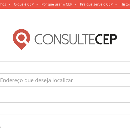
mos
-
O que é CEP
-
Por que usar o CEP
-
Pra que serve o CEP
-
Histó
0